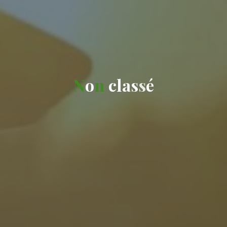
N
o
n
c
l
a
s
s
é